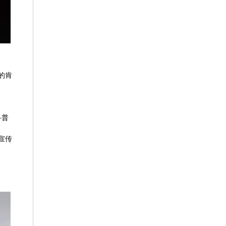
的肯
科普
宣传