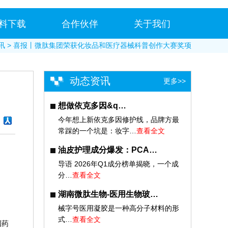
料下载
合作伙伴
关于我们
讯
> 喜报丨微肽集团荣获化妆品和医疗器械科普创作大赛奖项
动态资讯
更多>>
想做依克多因&q…
今年想上新依克多因修护线，品牌方最
常踩的一个坑是：妆字…
查看全文
油皮护理成分爆发：PCA…
导语 2026年Q1成分榜单揭晓，一个成
分…
查看全文
湖南微肽生物-医用生物玻…
械字号医用凝胶是一种高分子材料的形
式…
查看全文
国药