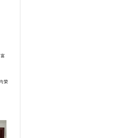
丰富
均荣